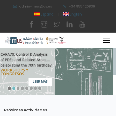
admin-imus@us.es
+34 955420839
Español
|
English
Programa IMUS de Iniciación
a la Investigación PI3-2026
PROGRAMA DE
INICIACIÓN
LEER MÁS
Próximas actividades